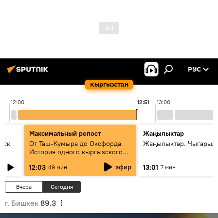
РУС
Кыргызстан
12:00
12:51
13:00
Максимальный репост
Жаңылыктар
уск
От Таш-Кумыра до Оксфорда.
Жаңылыктар. Чыгарыл
История одного кыргызского
динозавра
эфир
12:03
13:01
49 мин
7 мин
Вчера
Сегодня
г. Бишкек
89.3