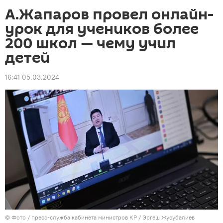
А.Жапаров провел онлайн-
урок для учеников более
200 школ — чему учил
детей
16:41 05.03.2024
© Фото / пресс-служба кабинета министров КР / Эргеш Жусубалиев