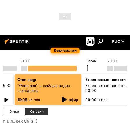
РУС
Кыргызстан
19:00
19:46
20:00
Стоп кадр
Ежедневные новости
19:00
"Окен ава" — жайдын элдик
Ежедневные новости. 
комедиясы
20:00
эфир
19:05
20:00
34 мин
4 мин
Вчера
Сегодня
г. Бишкек
89.3