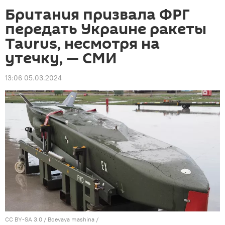
Британия призвала ФРГ
передать Украине ракеты
Taurus, несмотря на
утечку, — СМИ
13:06 05.03.2024
CC BY-SA 3.0
/
Boevaya mashina
/