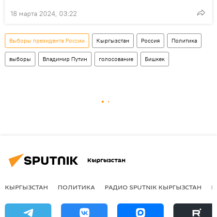
18 марта 2024, 03:22
Выборы президента России
Кыргызстан
Россия
Политика
выборы
Владимир Путин
голосование
Бишкек
Кыргызстан
КЫРГЫЗСТАН
ПОЛИТИКА
РАДИО SPUTNIK КЫРГЫЗСТАН
Р