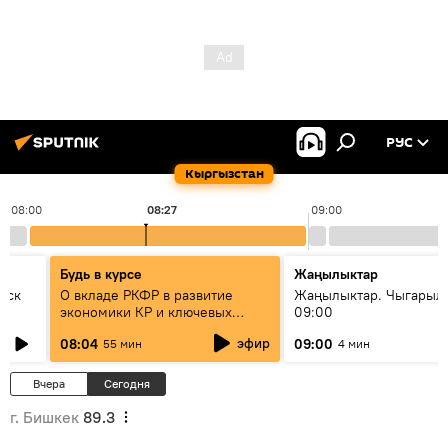
РУС
Кыргызстан
08:00
08:27
09:00
Будь в курсе
Жаңылыктар
уск
О вкладе РКФР в развитие
Жаңылыктар. Чыгары
экономики КР и ключевых
09:00
секторах до 2030 года
эфир
08:04
09:00
55 мин
4 мин
Вчера
Сегодня
г. Бишкек
89.3