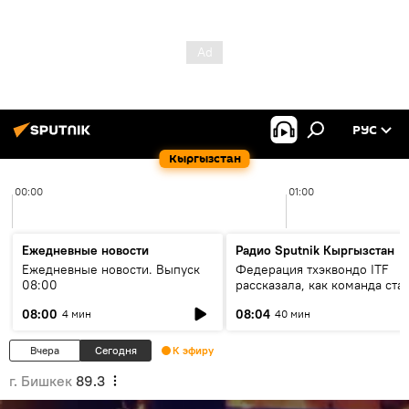
РУС
Кыргызстан
00:00
01:00
Ежедневные новости
Радио Sputnik Кыргызстан
Ежедневные новости. Выпуск
Федерация тхэквондо ITF
08:00
рассказала, как команда ста
жертвой мошенников
08:00
08:04
4 мин
40 мин
Вчера
Сегодня
К эфиру
г. Бишкек
89.3