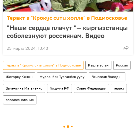
Теракт в "Крокус сити холле" в Подмосковье
"Наши сердца плачут "— кыргызстанцы
соболезнуют россиянам. Видео
23 марта 2024, 13:40
Теракт в "Крокус сити холле" в Подмосковье
Кыргызстан
Россия
Жогорку Кенеш
Нурланбек Турганбек уулу
Вячеслав Володин
Валентина Матвиенко
Госдума РФ
Совет Федерации
теракт
соболезнование