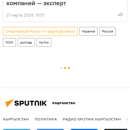
компаний — эксперт
21 марта 2024, 13:57
Спецоперация России по защите Донбасса
Украина
Россия
ООН
доклад
пытки
Кыргызстан
КЫРГЫЗСТАН
ПОЛИТИКА
РАДИО SPUTNIK КЫРГЫЗСТАН
Р