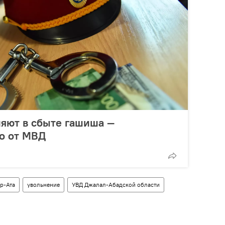
яют в сбыте гашиша —
о от МВД
р-Ата
увольнение
УВД Джалал-Абадской области