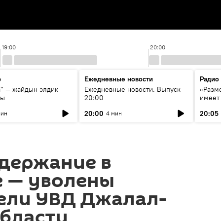
19:00
20:00
р
Ежедневные новости
Радио
а" — жайдын элдик
Ежедневные новости. Выпуск
«Разме
сы
20:00
имеет
экспер
20:00
20:05
мин
4 мин
Росси
образ
держание в
е — уволены
ели УВД Джалал-
области