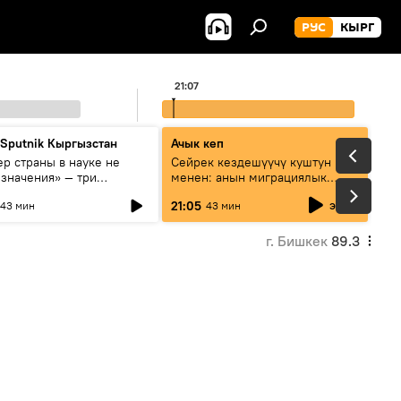
РУС
КЫРГ
21:07
 Sputnik Кыргызстан
Ачык кеп
р страны в науке не
Сейрек кездешүүчү куштун изи
 значения» — три
менен: анын миграциялык
та о сотрудничестве
жолу эмнеден кабар берет?
эфир
21:05
43 мин
43 мин
и и Кыргызстана в
овании и исследованиях
г. Бишкек
89.3