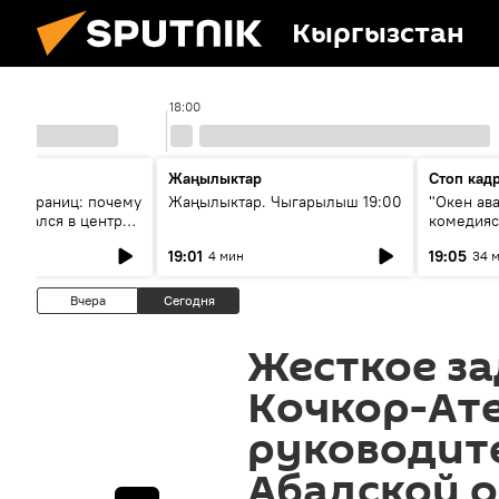
Кыргызстан
18:00
Жаңылыктар
Стоп кад
без границ: почему
Жаңылыктар. Чыгарылыш 19:00
"Окен ав
оказался в центре
комедия
знеса
19:01
19:05
4 мин
34 
Вчера
Сегодня
Жесткое за
Кочкор-Ат
руководит
Абадской 