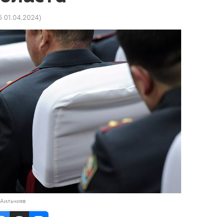
5 01.04.2024
)
 Аильчиев