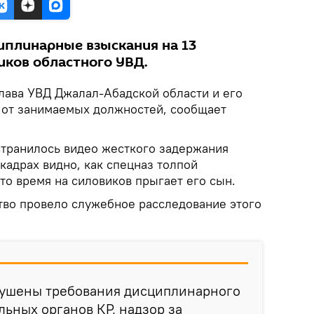
плинарные взыскания на 13
ков областного УВД.
Глава УВД Джалал-Абадской области и его
 от занимаемых должностей, сообщает
странилось видео жесткого задержания
кадрах видно, как спецназ толпой
 это время на силовиков прыгает его сын.
ство провело служебное расследование этого
арушены требования дисциплинарного
льных органов КР, надзор за