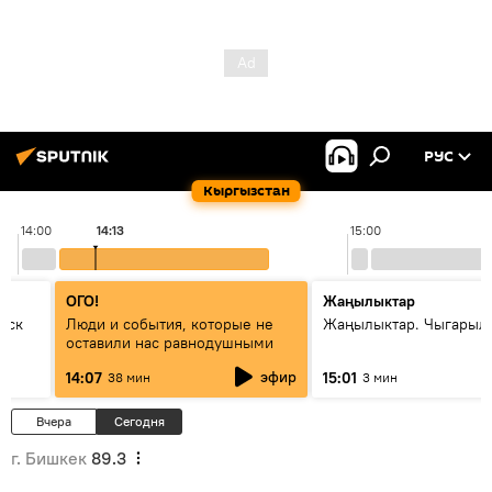
РУС
Кыргызстан
14:00
14:13
15:00
ОГО!
Жаңылыктар
уск
Люди и события, которые не
Жаңылыктар. Чыгарыл
оставили нас равнодушными
эфир
14:07
15:01
38 мин
3 мин
Вчера
Сегодня
г. Бишкек
89.3