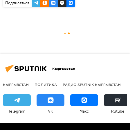
Подписаться
Кыргызстан
КЫРГЫЗСТАН
ПОЛИТИКА
РАДИО SPUTNIK КЫРГЫЗСТАН
Р
Telegram
VK
Макс
Rutube