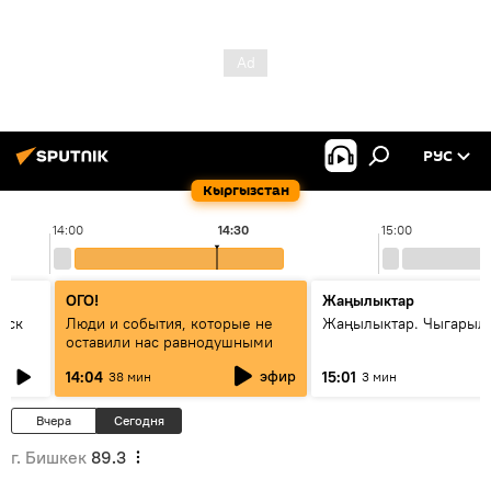
РУС
Кыргызстан
14:00
14:30
15:00
ОГО!
Жаңылыктар
уск
Люди и события, которые не
Жаңылыктар. Чыгарыл
оставили нас равнодушными
эфир
14:04
15:01
38 мин
3 мин
Вчера
Сегодня
г. Бишкек
89.3