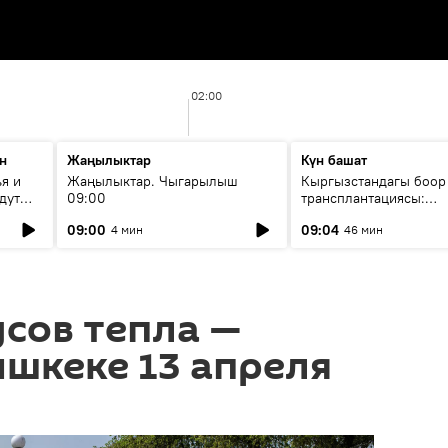
02:00
н
Жаңылыктар
Күн башат
я и
Жаңылыктар. Чыгарылыш
Кыргызстандагы боор
дут
09:00
трансплантациясы:
жетишкендиктер жана
09:00
09:04
4 мин
46 мин
келечеги
усов тепла —
ишкеке 13 апреля