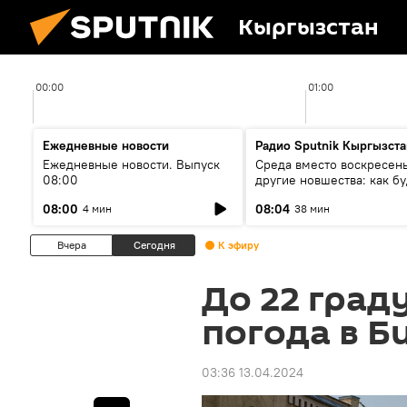
Кыргызстан
00:00
01:00
Ежедневные новости
Радио Sputnik Кыргызста
Ежедневные новости. Выпуск
Среда вместо воскресень
08:00
другие новшества: как бу
проходить выборы в КР?
08:00
08:04
4 мин
38 мин
Вчера
Сегодня
К эфиру
До 22 град
погода в Б
03:36 13.04.2024