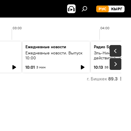
РУС
КЫРГ
03:00
04:00
Ежедневные новости
Радио Sputnik Кыр
Ежедневные новости. Выпуск
Эль-Ниньо, жара и 
10:00
действительно вли
 өнүгүү
погоду в Кыргызст
10:01
10:13
3 мин
38 мин
г. Бишкек
89.3