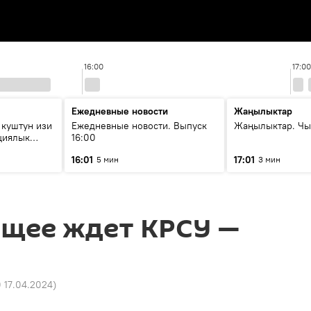
16:00
17:00
Ежедневные новости
Жаңылыктар
 куштун изи
Ежедневные новости. Выпуск
Жаңылыктар. Чы
циялык
16:00
р берет?
16:01
17:01
5 мин
3 мин
ущее ждет КРСУ —
0 17.04.2024
)