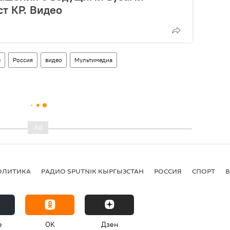
ст КР. Видео
е
Россия
видео
Мультимедиа
ОЛИТИКА
РАДИО SPUTNIK КЫРГЫЗСТАН
РОССИЯ
СПОРТ
e
OK
Дзен