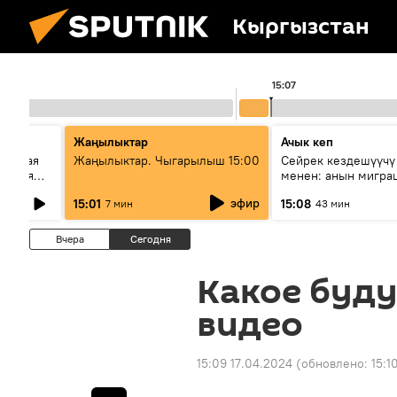
Кыргызстан
15:07
Жаңылыктар
Ачык кеп
сийская
Жаңылыктар. Чыгарылыш 15:00
Сейрек кездешүүчү
стория
менен: анын мигра
Евразии
жолу эмнеден каба
эфир
15:01
15:08
7 мин
43 мин
Вчера
Сегодня
Какое буд
видео
15:09 17.04.2024
(обновлено:
15:1