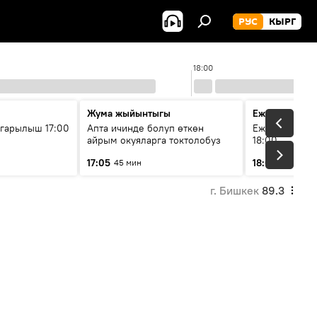
РУС
КЫРГ
18:00
Жума жыйынтыгы
Ежедневные 
гарылыш 17:00
Апта ичинде болуп өткөн
Ежедневные н
айрым окуяларга токтолобуз
18:00
17:05
18:01
45 мин
5 мин
г. Бишкек
89.3