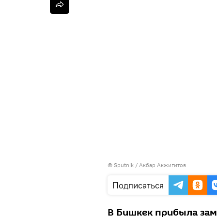
©
Sputnik
/ Акбар Акжигитов
Подписаться
В Бишкек прибыла зам