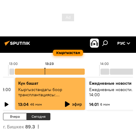
РУС
Кыргызстан
13:00
13:23
14:00
Күн башат
Ежедневные новости
13:00
Кыргызстандагы боор
Ежедневные новости. 
трансплантациясы:
14:00
жетишкендиктер жана өнүгүү
эфир
13:04
14:01
46 мин
6 мин
келечеги
Вчера
Сегодня
г. Бишкек
89.3