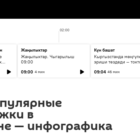
02:00
н
Жаңылыктар
Күн башат
е
Жаңылыктар. Чыгарылыш
Кыргызстанда мөңгүл
х
09:00
эриши тездеди — токт
мүмкүн эмеспи?
09:00
09:04
4 мин
46 мин
опулярные
жки в
не — инфографика