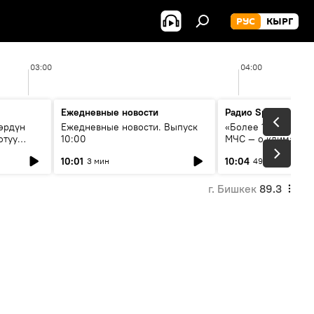
РУС
КЫРГ
03:00
04:00
Ежедневные новости
Радио Sputnik Кыр
өрдүн
Ежедневные новости. Выпуск
«Более 1200 сёл в 
отуу
10:00
МЧС — о климате, 
системе оповещен
10:01
10:04
3 мин
49 мин
населения
г. Бишкек
89.3