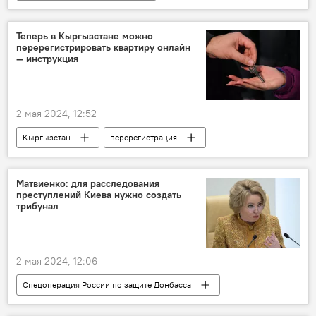
Центральная Азия
Великая Отечественная война
победа
Теперь в Кыргызстане можно
перерегистрировать квартиру онлайн
история
молодежь
— инструкция
2 мая 2024, 12:52
Кыргызстан
перерегистрация
квартира
Матвиенко: для расследования
преступлений Киева нужно создать
трибунал
2 мая 2024, 12:06
Спецоперация России по защите Донбасса
Валентина Матвиенко
Украина