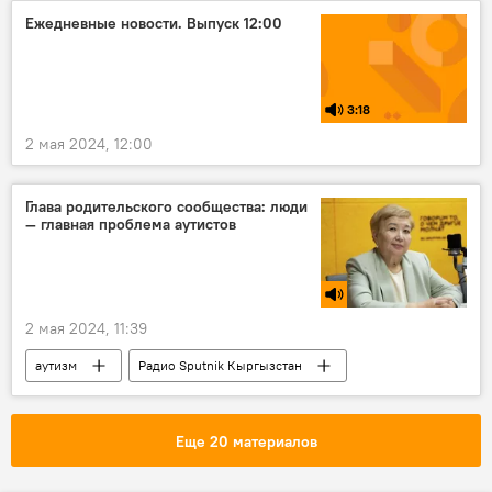
трибунал
Россия
Политика
Ежедневные новости. Выпуск 12:00
Одесса
3:18
2 мая 2024, 12:00
Глава родительского сообщества: люди
— главная проблема аутистов
2 мая 2024, 11:39
аутизм
Радио Sputnik Кыргызстан
проблемы
расстройство
аутистический спектр
Еще 20 материалов