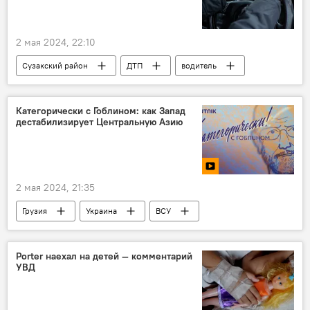
2 мая 2024, 22:10
Сузакский район
ДТП
водитель
наезд
дети
пострадавшие
Категорически с Гоблином: как Запад
дестабилизирует Центральную Азию
2 мая 2024, 21:35
Грузия
Украина
ВСУ
мобилизация
видео
Porter наехал на детей — комментарий
УВД