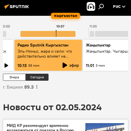
РУС
Кыргызстан
10:00
10:37
11:00
Радио Sputnik Кыргызстан
Жаңылыктар
уск
Эль-Ниньо, жара и сели: что
Жаңылыктар. Чыгарылы
действительно влияет на
погоду в Кыргызстане
эфир
10:13
11:01
38 мин
3 мин
Вчера
Сегодня
г. Бишкек
89.3
Новости от 02.05.2024
МИД КР рекомендует временно
воздержаться от поездок в Россию