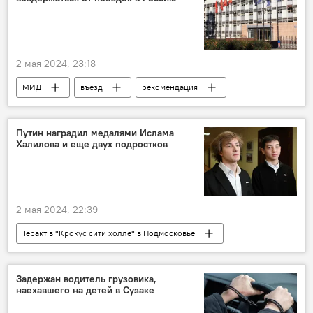
2 мая 2024, 23:18
МИД
въезд
рекомендация
Кыргызстан
Россия
поездка
Путин наградил медалями Ислама
Халилова и еще двух подростков
2 мая 2024, 22:39
Теракт в "Крокус сити холле" в Подмосковье
Владимир Путин
теракт
медаль
награда
Ислам Халилов
Россия
Задержан водитель грузовика,
наехавшего на детей в Сузаке
Крокус сити холл