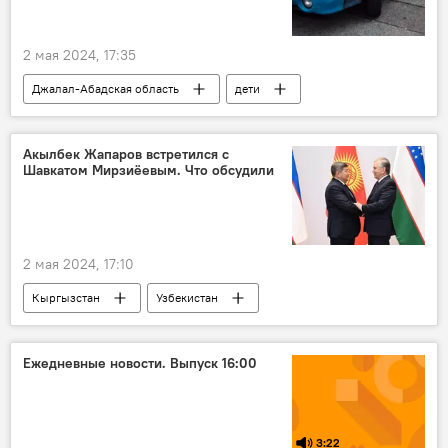
2 мая 2024, 17:35
Джалал-Абадская область
дети
Происшествия
автонаезд
ДТП
Акылбек Жапаров встретился с
Шавкатом Мирзиёевым. Что обсудили
2 мая 2024, 17:10
Кыргызстан
Узбекистан
Акылбек Жапаров
форум
Шавкат Мирзиёев
Ежедневные новости. Выпуск 16:00
3:22