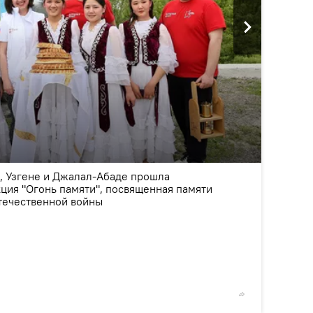
2
/9
, Узгене и Джалал-Абаде прошла
ция "Огонь памяти", посвященная памяти
течественной войны
©
Sputni