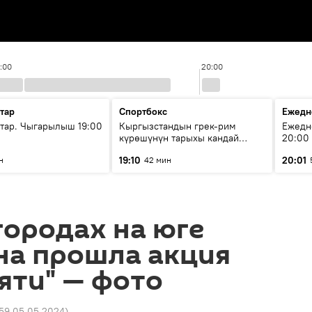
9:00
20:00
тар
Спортбокс
Ежедн
ар. Чыгарылыш 19:00
Кыргызстандын грек-рим
Ежедн
күрөшүнүн тарыхы кандай
20:00
башталган?
19:10
20:01
н
42 мин
городах на юге
на прошла акция
яти" — фото
59 05.05.2024
)