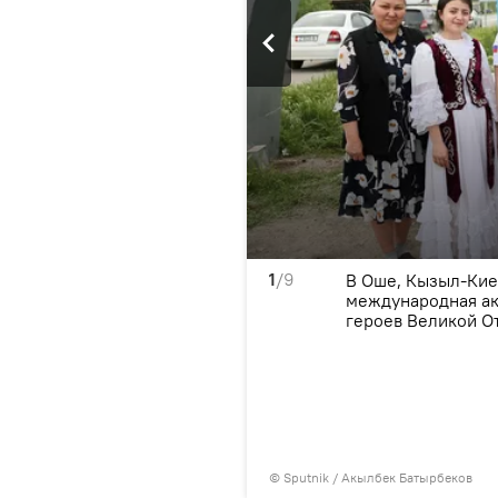
1
/9
 посвященная памяти
В Оше, Кызыл-Кие
международная ак
героев Великой О
©
Sputnik / Акылбек Батырбеков