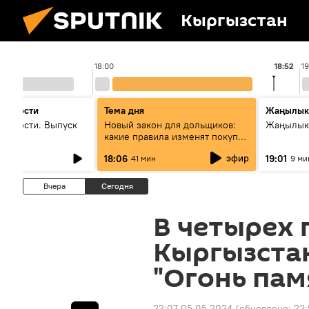
Кыргызстан
18:00
18:52
1
 новости
Тема дня
Жаңылык
новости. Выпуск
Новый закон для дольщиков:
Жаңылыкт
какие правила изменят покупку
квартир
эфир
18:06
19:01
41 мин
9 ми
Вчера
Сегодня
В четырех 
Кыргызста
"Огонь пам
22:07 05.05.2024
(обновлено:
22: