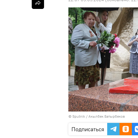
©
Sputnik / Акылбек Батырбеков
Подписаться