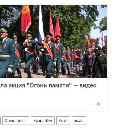
ла акция "Огонь памяти" — видео
Огонь памяти
Кызыл-Кия
Узген
акция