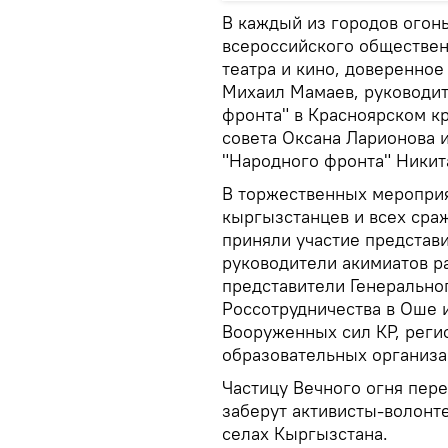
В каждый из городов огон
всероссийского обществен
театра и кино, доверенно
Михаил Мамаев, руководит
фронта" в Красноярском кр
совета Оксана Ларионова 
"Народного фронта" Никит
В торжественных мероприя
кыргызстанцев и всех сра
приняли участие представ
руководители акимиатов ра
представители Генерально
Россотрудничества в Оше 
Вооруженных сил КР, реги
образовательных организа
Частицу Вечного огня пере
заберут активисты-волонте
селах Кыргызстана.