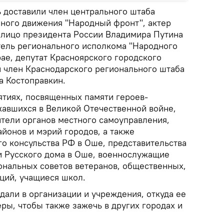
ь доставили член центрального штаба
ного движения "Народный фронт", актер
е лицо президента России Владимира Путина
ель регионального исполкома "Народного
ае, депутат Красноярского городского
и член Краснодарского регионального штаба
а Костоправкин.
тиях, посвященных памяти героев-
жавшихся в Великой Отечественной войне,
ители органов местного самоуправления,
йонов и мэрий городов, а также
го консульства РФ в Оше, представительства
и Русского дома в Оше, военнослужащие
ональных советов ветеранов, общественных,
ций, учащиеся школ.
дали в организации и учреждения, откуда ее
ры, чтобы также зажечь в других городах и