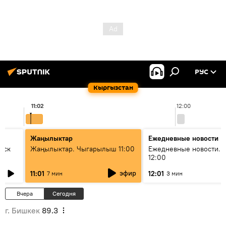
РУС
Кыргызстан
11:02
12:00
Жаңылыктар
Ежедневные новости
уск
Жаңылыктар. Чыгарылыш 11:00
Ежедневные новости. 
12:00
эфир
11:01
12:01
7 мин
3 мин
Вчера
Сегодня
г. Бишкек
89.3