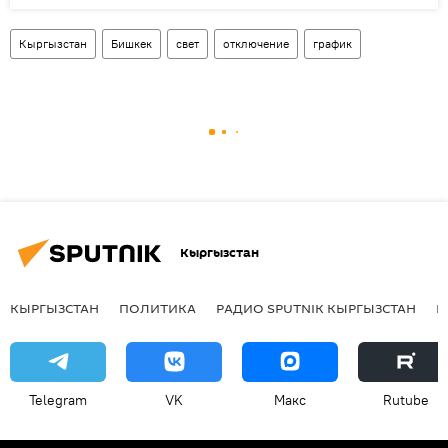
Кыргызстан
Бишкек
свет
отключение
график
Кыргызстан
КЫРГЫЗСТАН
ПОЛИТИКА
РАДИО SPUTNIK КЫРГЫЗСТАН
Р
Telegram
VK
Макс
Rutube