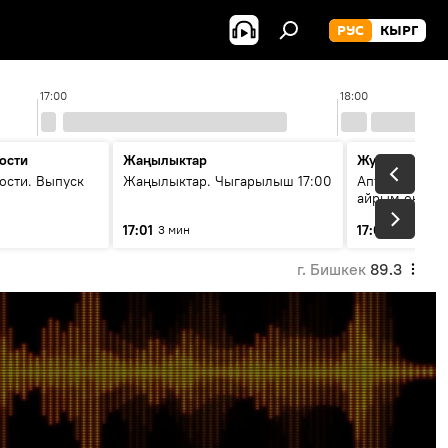
РУС
КЫРГ
17:00
18:00
ости
Жаңылыктар
Жума жыйын
ости. Выпуск
Жаңылыктар. Чыгарылыш 17:00
Апта ичинде 
айрым окуяла
17:01
17:05
3 мин
45 мин
г. Бишкек
89.3