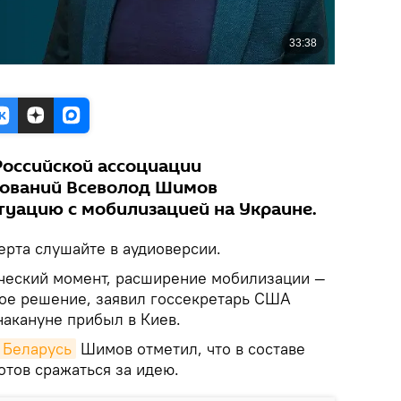
Российской ассоциации
дований Всеволод Шимов
уацию с мобилизацией на Украине.
рта слушайте в аудиоверсии.
ческий момент, расширение мобилизации —
мое решение, заявил госсекретарь США
накануне прибыл в Киев.
 Беларусь
Шимов отметил, что в составе
готов сражаться за идею.