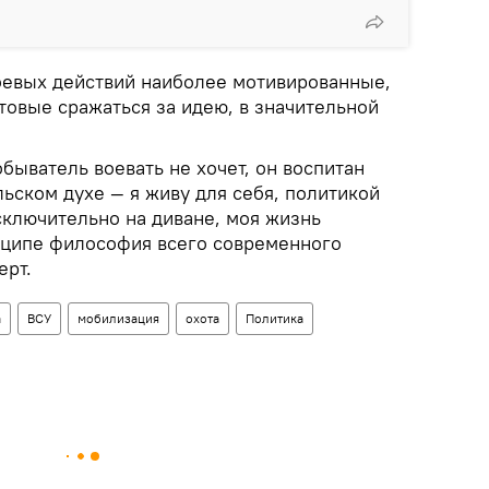
боевых действий наиболее мотивированные,
товые сражаться за идею, в значительной
ыватель воевать не хочет, он воспитан
ьском духе — я живу для себя, политикой
сключительно на диване, моя жизнь
нципе философия всего современного
ерт.
а
ВСУ
мобилизация
охота
Политика