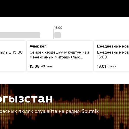
16:00
Ачык кеп
Ежедневные нов
рылыш 15:00
Сейрек кездешүүчү куштун изи
Ежедневные нов
менен: анын миграциялык
16:00
жолу эмнеден кабар берет?
15:08
16:01
43 мин
5 мин
ргызстан
ересных людях слушайте на радио Sputnik