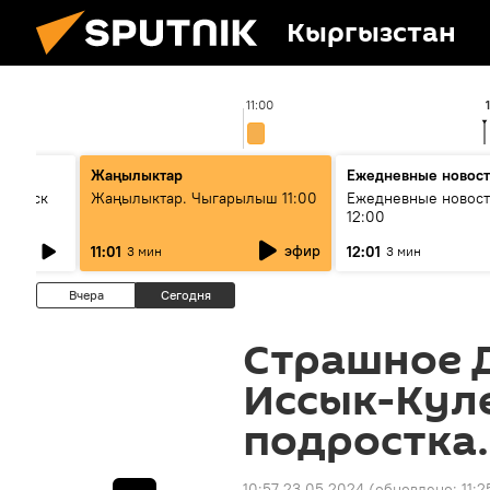
Кыргызстан
11:00
Жаңылыктар
Ежедневные новос
Выпуск
Жаңылыктар. Чыгарылыш 11:00
Ежедневные новост
12:00
эфир
11:01
12:01
3 мин
3 мин
Вчера
Сегодня
Страшное 
Иссык-Куле
подростка.
10:57 23.05.2024
(обновлено:
11: