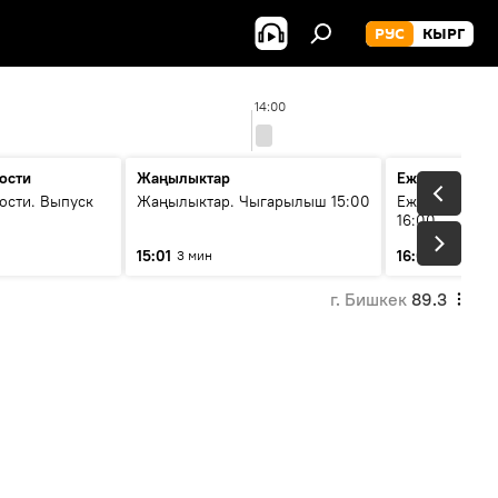
РУС
КЫРГ
14:00
ости
Жаңылыктар
Ежедневные 
ости. Выпуск
Жаңылыктар. Чыгарылыш 15:00
Ежедневные н
16:00
15:01
16:01
3 мин
3 мин
г. Бишкек
89.3