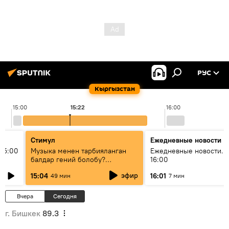
РУС
Кыргызстан
15:00
15:22
16:00
Стимул
Ежедневные новости
15:00
Музыка менен тарбияланган
Ежедневные новости. 
балдар гений болобу?
16:00
Кыргыздын жашоосунда
эфир
15:04
16:01
49 мин
7 мин
музыканын орду
Вчера
Сегодня
г. Бишкек
89.3