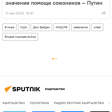
значение помощи союзников — Путин
9 мая 2024, 13:47
В мире
США
Джо Байден
МИД РФ
заявление
ответ
Вторая мировая война
Кыргызстан
КЫРГЫЗСТАН
ПОЛИТИКА
РАДИО SPUTNIK КЫРГЫЗСТАН
Р