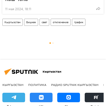
11 мая 2024, 18:11
Кыргызстан
Бишкек
свет
отключение
график
Кыргызстан
КЫРГЫЗСТАН
ПОЛИТИКА
РАДИО SPUTNIK КЫРГЫЗСТАН
Р