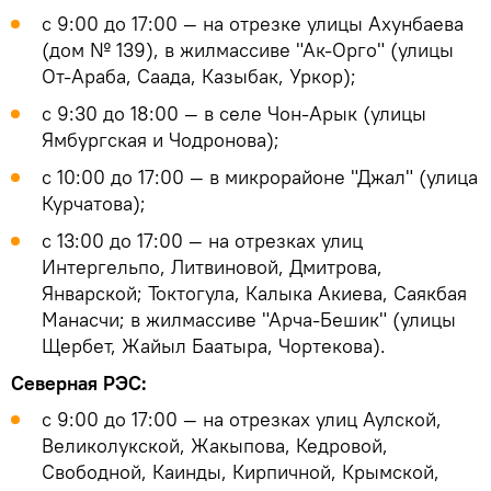
c 9:00 до 17:00 — на отрезке улицы Ахунбаева
(дом № 139), в жилмассиве "Ак-Орго" (улицы
От-Араба, Саада, Казыбак, Уркор);
c 9:30 до 18:00 — в селе Чон-Арык (улицы
Ямбургская и Чодронова);
c 10:00 до 17:00 — в микрорайоне "Джал" (улица
Курчатова);
c 13:00 до 17:00 — на отрезках улиц
Интергельпо, Литвиновой, Дмитрова,
Январской; Токтогула, Калыка Акиева, Саякбая
Манасчи; в жилмассиве "Арча-Бешик" (улицы
Щербет, Жайыл Баатыра, Чортекова).
Северная РЭС:
с 9:00 до 17:00 — на отрезках улиц Аулской,
Великолукской, Жакыпова, Кедровой,
Свободной, Каинды, Кирпичной, Крымской,