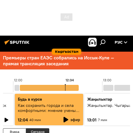
РУС
Кыргызстан
Премьеры стран ЕАЭС собрались на Иссык-Куле —
прямая трансляция заседания
12:00
12:34
13:00
Будь в курсе
Жаңылыктар
уск
Как сохранить города и села
Жаңылыктар. Чыгарыл
комфортными: мнение ученых
Евразии
эфир
12:04
13:01
40 мин
7 мин
Вчера
Сегодня