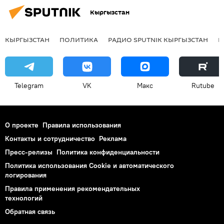
Кыргызстан
КЫРГЫЗСТАН
ПОЛИТИКА
РАДИО SPUTNIK КЫРГЫЗСТАН
Р
Telegram
VK
Макс
Rutube
О проекте
Правила использования
Контакты и сотрудничество
Реклама
Пресс-релизы
Политика конфиденциальности
Политика использования Cookie и автоматического
логирования
Правила применения рекомендательных
технологий
Обратная связь