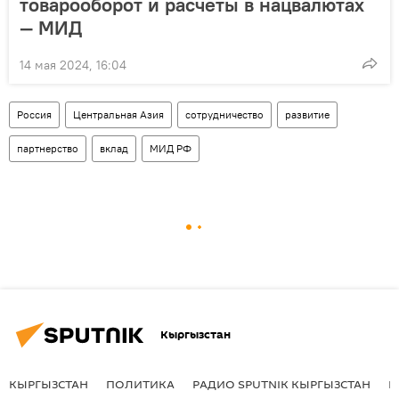
товарооборот и расчеты в нацвалютах
— МИД
14 мая 2024, 16:04
Россия
Центральная Азия
сотрудничество
развитие
партнерство
вклад
МИД РФ
Кыргызстан
КЫРГЫЗСТАН
ПОЛИТИКА
РАДИО SPUTNIK КЫРГЫЗСТАН
Р