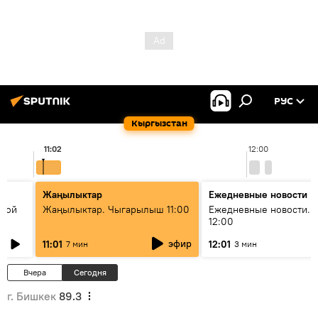
РУС
Кыргызстан
11:02
12:00
Жаңылыктар
Ежедневные новости
икой
Жаңылыктар. Чыгарылыш 11:00
Ежедневные новости. 
12:00
эфир
11:01
12:01
7 мин
3 мин
Вчера
Сегодня
г. Бишкек
89.3