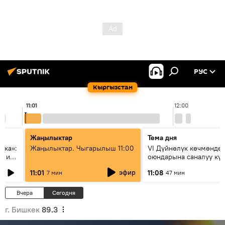
РУС
Кыргызстан
11:01
12:00
Жаңылыктар
Тема дня
ска»:
Жаңылыктар. Чыгарылыш 11:00
VI Дүйнөлүк көчмөндө
х и
оюндарына саналуу кү
калды: даярдык иштер
эфир
11:01
11:08
7 мин
47 мин
этапка жетти?
Вчера
Сегодня
г. Бишкек
89.3