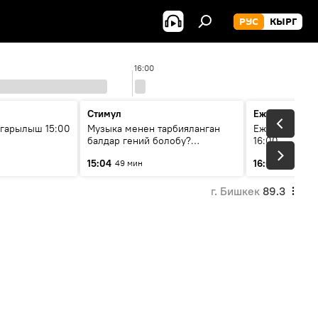
РУС
КЫРГ
16:00
Стимул
Ежедневные 
гарылыш 15:00
Музыка менен тарбияланган
Ежедневные н
балдар гений болобу?
16:00
Кыргыздын жашоосунда
15:04
16:01
49 мин
3 мин
музыканын орду
г. Бишкек
89.3