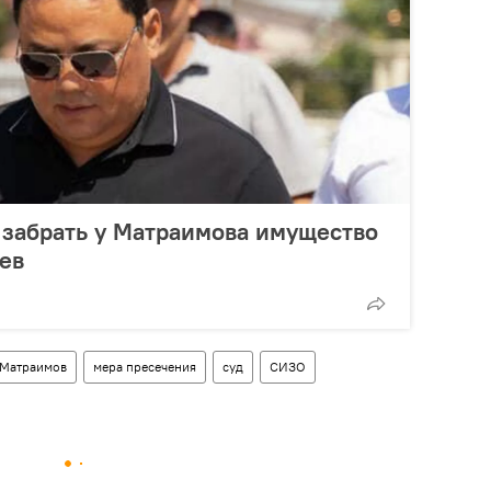
 забрать у Матраимова имущество
ев
 Матраимов
мера пресечения
суд
СИЗО