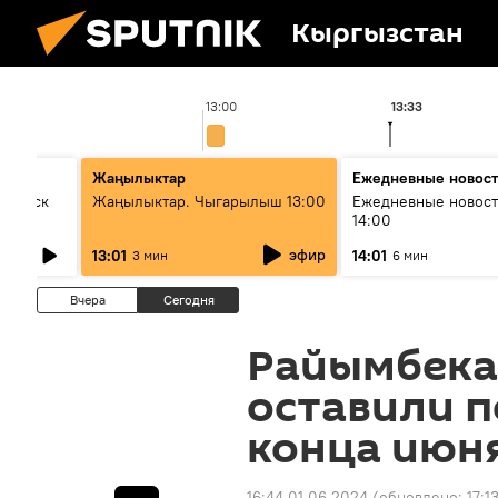
Кыргызстан
13:00
13:33
Жаңылыктар
Ежедневные новос
Выпуск
Жаңылыктар. Чыгарылыш 13:00
Ежедневные новост
14:00
эфир
13:01
14:01
3 мин
6 мин
Вчера
Сегодня
Райымбека
оставили п
конца июн
16:44 01.06.2024
(обновлено:
17:1