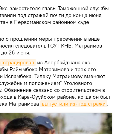
Экс-заместителя главы Таможенной службы
авили под стражей почти до конца июня,
тан в Первомайском районном суде
во о продлении меры пресечения в виде
носил следователь ГСУ ГКНБ. Матраимов
 до 26 июня.
кстрадировал
из Азербайджана экс-
жбы Райымбека Матраимова и трех его
 и Исламбека. Тилеку Матраимову вменяют
 служебным положением" Уголовного
у. Обвинение связано со строительством в
хода в Кара-Сууйском районе, когда он был
лека Матраимова
выпустили из-под стражи
.