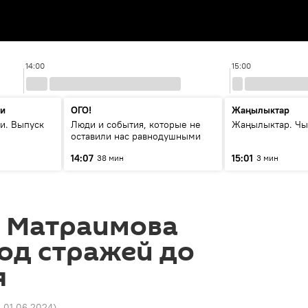
14:00
15:00
ти
ОГО!
Жаңылыктар
и. Выпуск
Люди и события, которые не
Жаңылыктар. Чы
оставили нас равнодушными
14:07
15:01
38 мин
3 мин
 Матраимова
од стражей до
я
3 01.06.2024
)