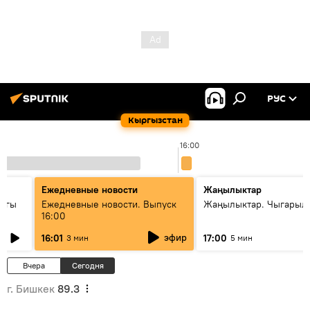
РУС
Кыргызстан
16:00
Ежедневные новости
Жаңылыктар
дагы
Ежедневные новости. Выпуск
Жаңылыктар. Чыгарыл
16:00
ызмат
эфир
16:01
17:00
3 мин
5 мин
Вчера
Сегодня
г. Бишкек
89.3