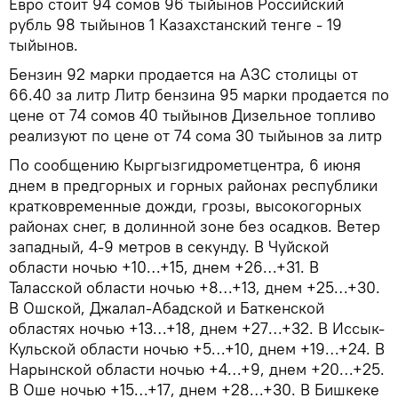
Евро стоит 94 сомов 96 тыйынов Российский
рубль 98 тыйынов 1 Казахстанский тенге - 19
тыйынов.
Бензин 92 марки продается на АЗС столицы от
66.40 за литр Литр бензина 95 марки продается по
цене от 74 сомов 40 тыйынов Дизельное топливо
реализуют по цене от 74 сома 30 тыйынов за литр
По сообщению Кыргызгидрометцентра, 6 июня
днем в предгорных и горных районах республики
кратковременные дожди, грозы, высокогорных
районах снег, в долинной зоне без осадков. Ветер
западный, 4-9 метров в секунду. В Чуйской
области ночью +10…+15, днем +26…+31. В
Таласской области ночью +8…+13, днем +25…+30.
В Ошской, Джалал-Абадской и Баткенской
областях ночью +13…+18, днем +27…+32. В Иссык-
Кульской области ночью +5…+10, днем +19…+24. В
Нарынской области ночью +4…+9, днем +20…+25.
В Оше ночью +15…+17, днем +28…+30. В Бишкеке