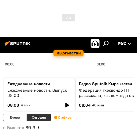
РУС
Кыргызстан
00:00
01:00
Ежедневные новости
Радио Sputnik Кыргызстан
Ежедневные новости. Выпуск
Федерация тхэквондо ITF
08:00
рассказала, как команда ста
жертвой мошенников
08:00
08:04
4 мин
40 мин
Вчера
Сегодня
К эфиру
г. Бишкек
89.3