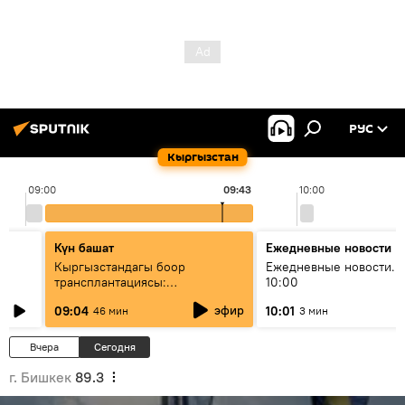
РУС
Кыргызстан
09:00
09:43
10:00
Күн башат
Ежедневные новости
Кыргызстандагы боор
Ежедневные новости. 
трансплантациясы:
10:00
жетишкендиктер жана өнүгүү
эфир
09:04
10:01
46 мин
3 мин
келечеги
Вчера
Сегодня
г. Бишкек
89.3