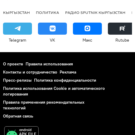
КЫРГЫЗСТАН
ПОЛИТИКА
РАДИО SPUTNIK КЫРГЫЗСТАН
Р
Telegram
VK
Макс
Rutube
О проекте
Правила использования
Контакты и сотрудничество
Реклама
Пресс-релизы
Политика конфиденциальности
Политика использования Cookie и автоматического
логирования
Правила применения рекомендательных
технологий
Обратная связь