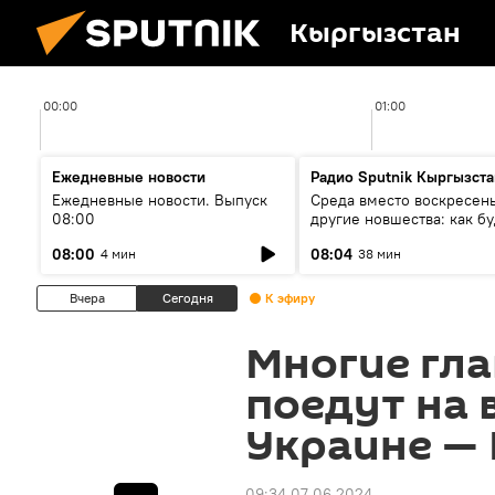
Кыргызстан
00:00
01:00
Ежедневные новости
Радио Sputnik Кыргызста
Ежедневные новости. Выпуск
Среда вместо воскресень
08:00
другие новшества: как бу
проходить выборы в КР?
08:00
08:04
4 мин
38 мин
Вчера
Сегодня
К эфиру
Многие гла
поедут на 
Украине —
09:34 07.06.2024