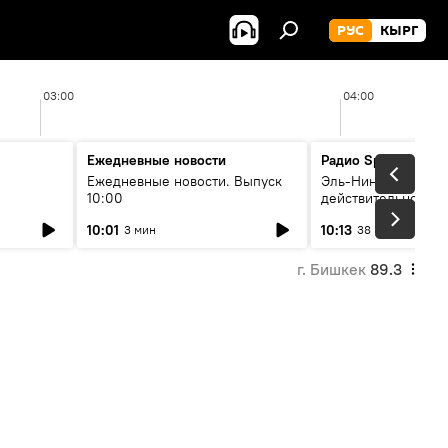
РУС
КЫРГ
03:00
04:00
Ежедневные новости
Радио Sputnik Кыр
Ежедневные новости. Выпуск
Эль-Ниньо, жара и 
10:00
действительно вли
 өнүгүү
погоду в Кыргызст
10:01
10:13
3 мин
38 мин
г. Бишкек
89.3