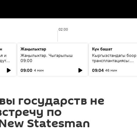
02:00
н
Жаңылыктар
Күн башат
я и
Жаңылыктар. Чыгарылыш
Кыргызстандагы боор
дут
09:00
трансплантациясы:
жетишкендиктер жана
09:00
09:04
4 мин
46 мин
келечеги
вы государств не
встречу по
 New Statesman