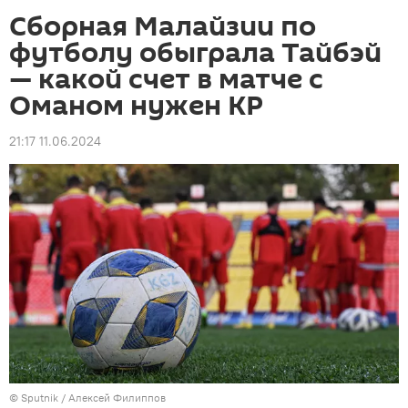
Сборная Малайзии по
футболу обыграла Тайбэй
— какой счет в матче с
Оманом нужен КР
21:17 11.06.2024
©
Sputnik
/ Алексей Филиппов