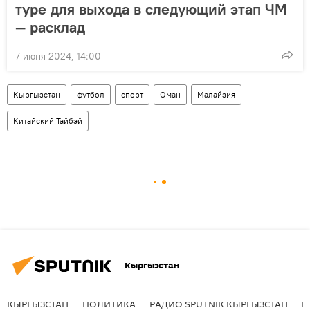
туре для выхода в следующий этап ЧМ
— расклад
7 июня 2024, 14:00
Кыргызстан
футбол
спорт
Оман
Малайзия
Китайский Тайбэй
Кыргызстан
КЫРГЫЗСТАН
ПОЛИТИКА
РАДИО SPUTNIK КЫРГЫЗСТАН
Р