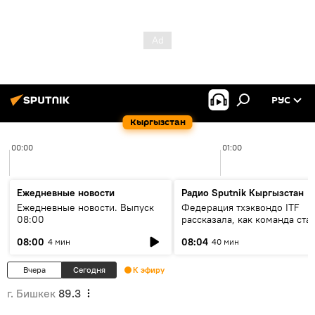
РУС
Кыргызстан
00:00
01:00
Ежедневные новости
Радио Sputnik Кыргызстан
Ежедневные новости. Выпуск
Федерация тхэквондо ITF
08:00
рассказала, как команда ста
жертвой мошенников
08:00
08:04
4 мин
40 мин
Вчера
Сегодня
К эфиру
г. Бишкек
89.3