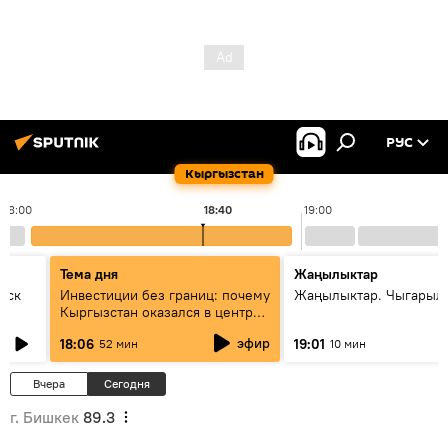
РУС
Кыргызстан
18:00
18:40
19:00
Тема дня
Жаңылыктар
уск
Инвестиции без границ: почему
Жаңылыктар. Чыгарыл
Кыргызстан оказался в центре
внимания бизнеса
эфир
18:06
19:01
52 мин
10 мин
Вчера
Сегодня
г. Бишкек
89.3