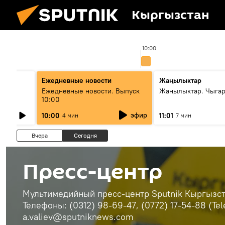
Кыргызстан
:00
10:00
Ежедневные новости
Жаңылыктар
лыш
Ежедневные новости. Выпуск
Жаңылыктар. Чыгар
10:00
эфир
10:00
11:01
4 мин
7 мин
Вчера
Сегодня
Пресс-центр
Мультимедийный пресс-центр Sputnik Кыргызста
Телефоны: (0312) 98-69-47, (0772) 17-54-88 (Te
a.valiev@sputniknews.com