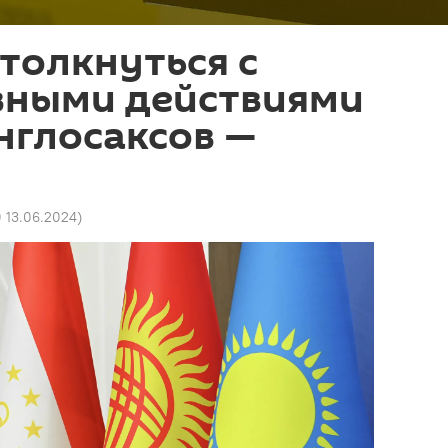
толкнуться с
вными действиями
нглосаксов —
0 13.06.2024
)