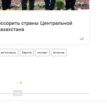
оссорить страны Центральной
Казахстана
англосаксы
Европа
эксперт
влияние