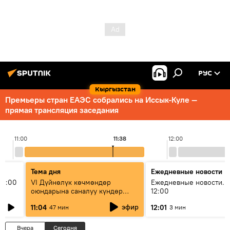
РУС
Кыргызстан
Премьеры стран ЕАЭС собрались на Иссык-Куле —
прямая трансляция заседания
11:00
11:38
12:00
Тема дня
Ежедневные новости
11:00
VI Дүйнөлүк көчмөндөр
Ежедневные новости. 
оюндарына саналуу күндөр
12:00
калды: даярдык иштери кайсы
эфир
11:04
12:01
47 мин
3 мин
этапка жетти?
Вчера
Сегодня