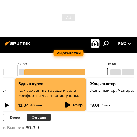
РУС
Кыргызстан
12:00
12:58
Будь в курсе
Жаңылыктар
уск
Как сохранить города и села
Жаңылыктар. Чыгарыл
комфортными: мнение ученых
Евразии
эфир
12:04
13:01
40 мин
7 мин
Вчера
Сегодня
г. Бишкек
89.3