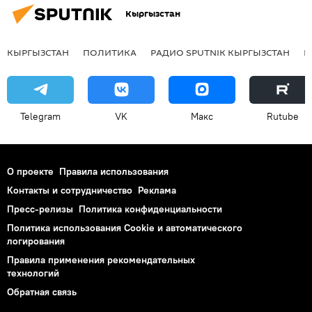
Кыргызстан
КЫРГЫЗСТАН
ПОЛИТИКА
РАДИО SPUTNIK КЫРГЫЗСТАН
Р
Telegram
VK
Макс
Rutube
О проекте
Правила использования
Контакты и сотрудничество
Реклама
Пресс-релизы
Политика конфиденциальности
Политика использования Cookie и автоматического
логирования
Правила применения рекомендательных
технологий
Обратная связь