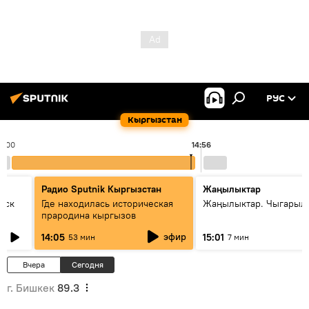
РУС
Кыргызстан
4:00
14:56
Радио Sputnik Кыргызстан
Жаңылыктар
уск
Где находилась историческая
Жаңылыктар. Чыгарыл
прародина кыргызов
эфир
14:05
15:01
53 мин
7 мин
Вчера
Сегодня
г. Бишкек
89.3