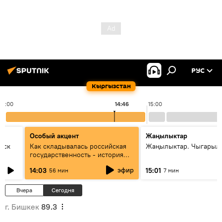
РУС
Кыргызстан
14:00
14:46
15:00
Особый акцент
Жаңылыктар
уск
Как складывалась российская
Жаңылыктар. Чыгарыл
государственность - история
России и геополитика Евразии
эфир
14:03
15:01
56 мин
7 мин
глазами аналитиков
Вчера
Сегодня
г. Бишкек
89.3