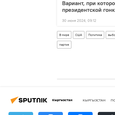
Вариант, при котор
президентской гонк
30 июня 2024, 09:12
В мире
США
Политика
выб
партия
Кыргызстан
КЫРГЫЗСТАН
П