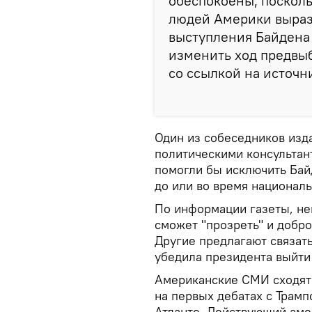
обеспокоены, посколь
людей Америки вырази
выступления Байдена 
изменить ход предвыб
со ссылкой на источн
Один из собеседников изд
политическими консультан
помогли бы исключить Байд
до или во время национал
По информации газеты, не
сможет "прозреть" и добро
Другие предлагают связать
убедила президента выйти
Американские СМИ сходятс
на первых дебатах с Трамп
Атланте. Действующий аме