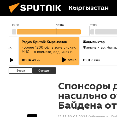
Кыргызстан
10:00
10:34
11:00
Радио Sputnik Кыргызстан
Жаңылыктар
Выпуск
«Более 1200 сёл в зоне риска»:
Жаңылыктар. Чыгар
МЧС — о климате, ледниках и
системе оповещения
эфир
10:04
11:01
49 мин
3 мин
населения
Вчера
Сегодня
Спонсоры 
насильно о
Байдена от
12:36 30.06.2024
(обновлено:
12: