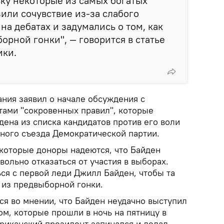
ку некоторые из самых богатых
ли сочувствие из-за слабого
на дебатах и задумались о том, как
орной гонки", — говорится в статье
ики.
ания заявил о начале обсуждения с
тами "сокровенных правил", которые
ена из списка кандидатов против его воли
ьного съезда Демократической партии.
которые доноры надеются, что Байден
вольно отказаться от участия в выборах.
ся с первой леди Джилл Байден, чтобы та
 из предвыборной гонки.
я во мнении, что Байден неудачно выступил
ом, которые прошли в ночь на пятницу в
риканский президент запинался и делал