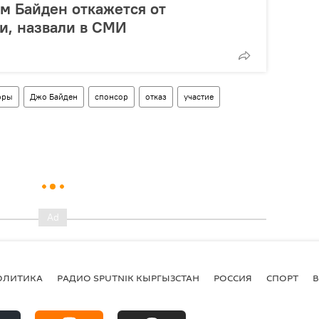
ом Байден откажется от
и, назвали в СМИ
оры
Джо Байден
спонсор
отказ
участие
ОЛИТИКА
РАДИО SPUTNIK КЫРГЫЗСТАН
РОССИЯ
СПОРТ