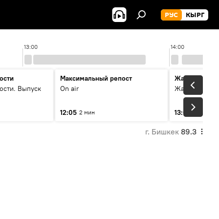
РУС
КЫРГ
13:00
14:00
ости
Максимальный репост
Жаңылыктар
ости. Выпуск
On air
Жаңылыктар.
12:05
13:01
2 мин
3 мин
г. Бишкек
89.3