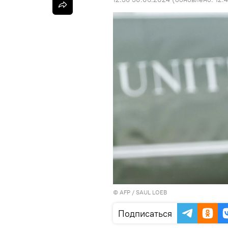
©
AFP
/ SAUL LOEB
Подписаться