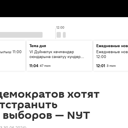
12:00
Тема дня
Ежедневные нов
ылыш 11:00
VI Дүйнөлүк көчмөндөр
Ежедневные нов
оюндарына саналуу күндөр
12:00
калды: даярдык иштери кайсы
11:04
12:01
47 мин
3 мин
этапка жетти?
демократов хотят
тстранить
 выборов — NYT
43 30.06.2024
)