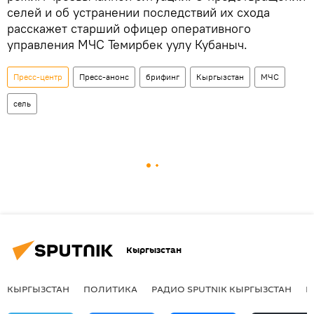
селей и об устранении последствий их схода
расскажет старший офицер оперативного
управления МЧС Темирбек уулу Кубаныч.
Пресс-центр
Пресс-анонс
брифинг
Кыргызстан
МЧС
сель
Кыргызстан
КЫРГЫЗСТАН
ПОЛИТИКА
РАДИО SPUTNIK КЫРГЫЗСТАН
Р