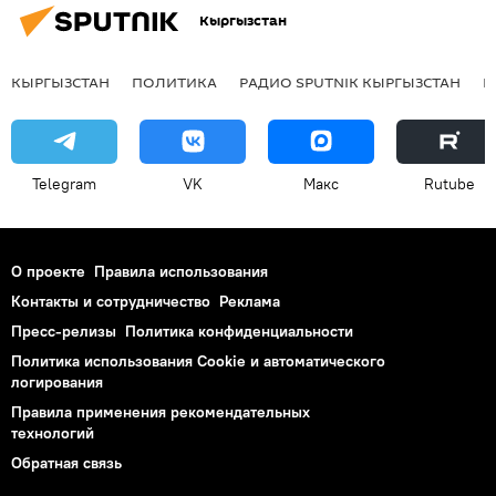
Кыргызстан
КЫРГЫЗСТАН
ПОЛИТИКА
РАДИО SPUTNIK КЫРГЫЗСТАН
Р
Telegram
VK
Макс
Rutube
О проекте
Правила использования
Контакты и сотрудничество
Реклама
Пресс-релизы
Политика конфиденциальности
Политика использования Cookie и автоматического
логирования
Правила применения рекомендательных
технологий
Обратная связь