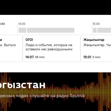
3:43
14:00
15:00
ти
ОГО!
Жаңылыктар
и. Выпуск
Люди и события, которые не
Жаңылыктар. Чы
оставили нас равнодушными
14:07
15:01
38 мин
3 мин
ргызстан
ересных людях слушайте на радио Sputnik