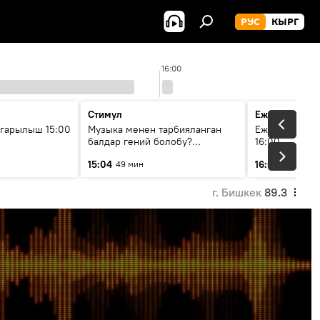
РУС
КЫРГ
16:00
Стимул
Ежедневные 
гарылыш 15:00
Музыка менен тарбияланган
Ежедневные н
балдар гений болобу?
16:00
Кыргыздын жашоосунда
15:04
16:01
49 мин
3 мин
музыканын орду
г. Бишкек
89.3