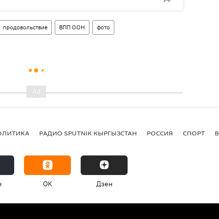
продовольствие
ВПП ООН
фото
ОЛИТИКА
РАДИО SPUTNIK КЫРГЫЗСТАН
РОССИЯ
СПОРТ
e
OK
Дзен