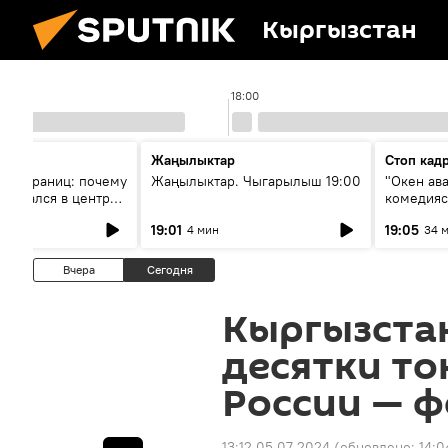
Кыргызстан
18:00
Жаңылыктар
Стоп кад
без границ: почему
Жаңылыктар. Чыгарылыш 19:00
"Окен ав
оказался в центре
комедия
знеса
19:01
19:05
4 мин
34 
Вчера
Сегодня
Кыргызста
десятки то
России — 
13:12 05.07.2024
(обновлено:
14:0