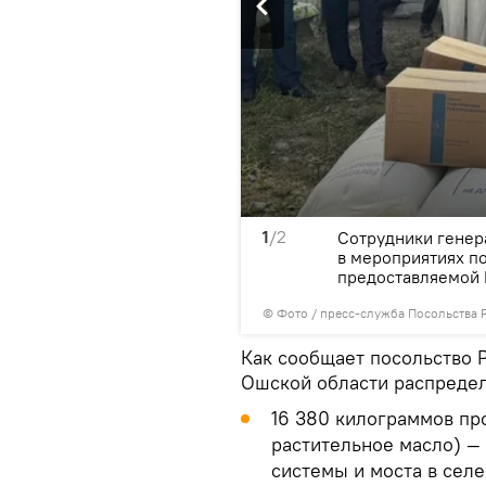
1
/2
в Кыргызстане. В
Сотрудники генер
ерез данную программу
в мероприятиях п
жку на разных уровнях.
предоставляемой 
© Фото / пресс-служба Посольства 
Как сообщает посольство Р
Ошской области распреде
16 380 килограммов пр
растительное масло) —
системы и моста в сел