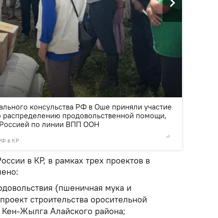
2
/2
ального консульства РФ в Оше приняли участие
о распределению продовольственной помощи,
Россией по линии ВПП ООН
РФ в КР
© Фото /
оссии в КР, в рамках трех проектов в
лено:
одовольствия (пшеничная мука и
 проект строительства оросительной
е Кен-Жылга Алайского района;