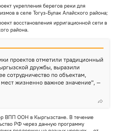
роект укрепления берегов реки для
змов в селе Тогуз-Булак Алайского района;
роект восстановления ирригационной сети в
ого района.
ники проектов отметили традиционный
кыргызской дружбы, выразили
е сотрудничество по объектам,
мест жизненно важное значение", —
р ВПП ООН в Кыргызстане. В течение
льство РФ через данную программу
лики поддержку на разных уровнях — от