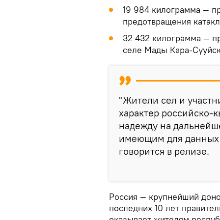
19 984 килограмма — п
предотвращения катакли
32 432 килограмма — п
селе Мады Кара-Сууйск
"Жители сел и участ
характер российско-
надежду на дальнейше
имеющим для данных 
говорится в релизе.
Россия — крупнейший доно
последних 10 лет правите
оказывает жителям респуб