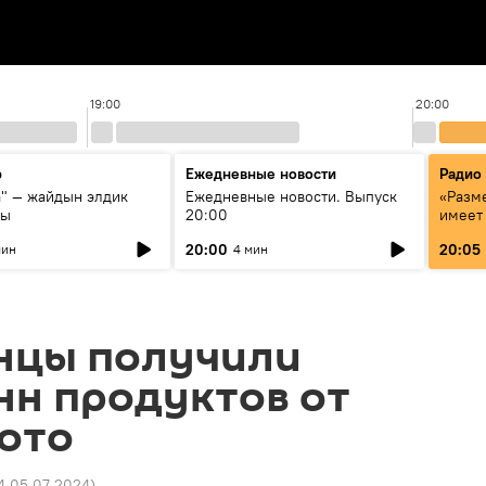
19:00
20:00
р
Ежедневные новости
Радио
а" — жайдын элдик
Ежедневные новости. Выпуск
«Разме
сы
20:00
имеет
экспер
20:00
20:05
мин
4 мин
Росси
образ
нцы получили
нн продуктов от
фото
4 05.07.2024
)