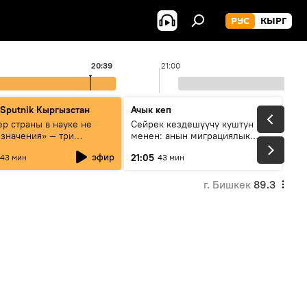
РУС
КЫРГ
20:39
21:00
 Sputnik Кыргызстан
Ачык кеп
р страны в науке не
Сейрек кездешүүчү куштун изи
 значения» — три
менен: анын миграциялык
та о сотрудничестве
жолу эмнеден кабар берет?
эфир
21:05
43 мин
43 мин
и и Кыргызстана в
овании и исследованиях
г. Бишкек
89.3