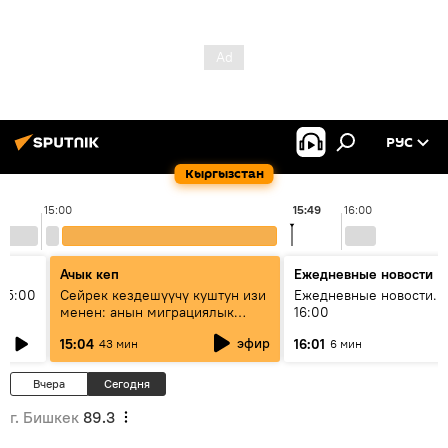
РУС
Кыргызстан
15:00
15:49
16:00
Ачык кеп
Ежедневные новости
15:00
Сейрек кездешүүчү куштун изи
Ежедневные новости. 
менен: анын миграциялык
16:00
жолу эмнеден кабар берет?
эфир
15:04
16:01
43 мин
6 мин
Вчера
Сегодня
г. Бишкек
89.3