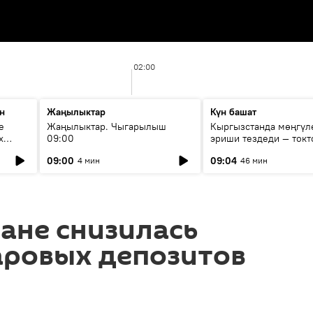
02:00
н
Жаңылыктар
Күн башат
е
Жаңылыктар. Чыгарылыш
Кыргызстанда мөңгүл
х
09:00
эриши тездеди — токт
мүмкүн эмеспи?
09:00
09:04
4 мин
46 мин
ане снизилась
аровых депозитов