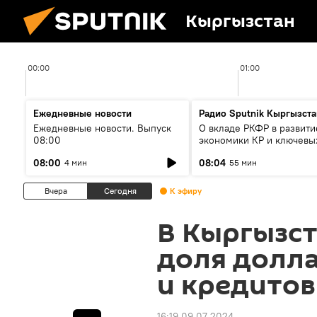
Кыргызстан
00:00
01:00
Ежедневные новости
Радио Sputnik Кыргызста
Ежедневные новости. Выпуск
О вкладе РКФР в развити
08:00
экономики КР и ключевы
секторах до 2030 года
08:00
08:04
4 мин
55 мин
Вчера
Сегодня
К эфиру
В Кыргызст
доля долл
и кредитов
16:19 09.07.2024