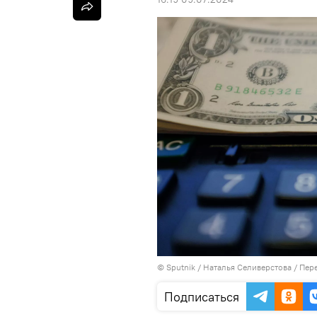
©
Sputnik
/ Наталья Селиверстова
/
Пере
Подписаться