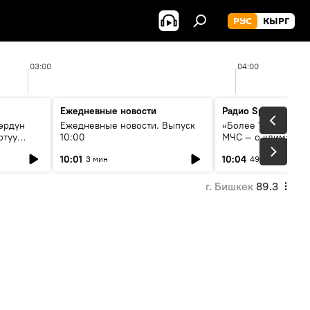
РУС
КЫРГ
03:00
04:00
Ежедневные новости
Радио Sputnik Кыр
өрдүн
Ежедневные новости. Выпуск
«Более 1200 сёл в 
отуу
10:00
МЧС — о климате, 
системе оповещен
10:01
10:04
3 мин
49 мин
населения
г. Бишкек
89.3