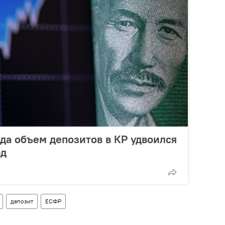
ода объем депозитов в КР удвоился
рд
депозит
ЕСФР