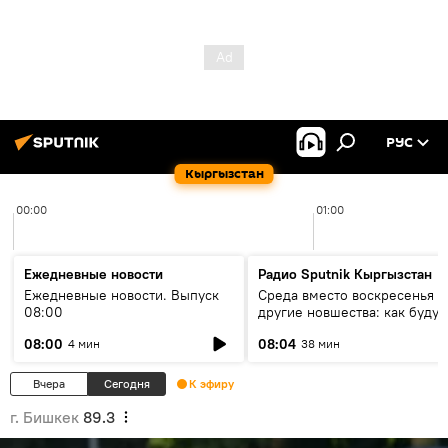
РУС
Кыргызстан
00:00
01:00
Ежедневные новости
Радио Sputnik Кыргызстан
Ежедневные новости. Выпуск
Среда вместо воскресенья и
08:00
другие новшества: как будут
проходить выборы в КР?
08:00
08:04
4 мин
38 мин
Вчера
Сегодня
К эфиру
г. Бишкек
89.3