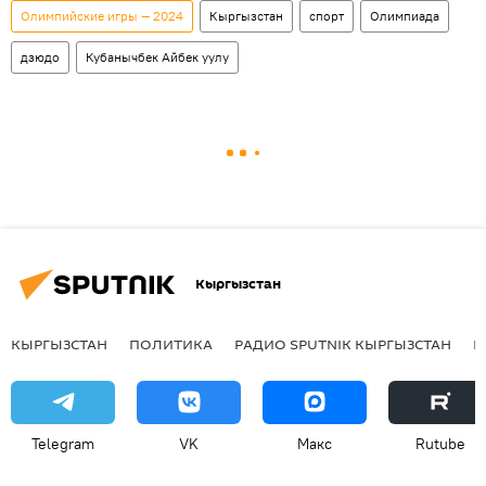
Олимпийские игры — 2024
Кыргызстан
спорт
Олимпиада
дзюдо
Кубанычбек Айбек уулу
Кыргызстан
КЫРГЫЗСТАН
ПОЛИТИКА
РАДИО SPUTNIK КЫРГЫЗСТАН
Р
Telegram
VK
Макс
Rutube