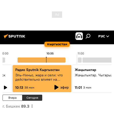
РУС
Кыргызстан
10:00
10:35
11:00
Радио Sputnik Кыргызстан
Жаңылыктар
уск
Эль-Ниньо, жара и сели: что
Жаңылыктар. Чыгарылы
действительно влияет на
погоду в Кыргызстане
эфир
10:13
11:01
38 мин
3 мин
Вчера
Сегодня
г. Бишкек
89.3