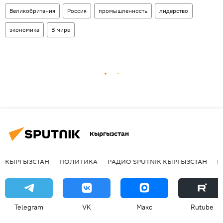
Великобритания
Россия
промышленность
лидерство
экономика
В мире
Кыргызстан
КЫРГЫЗСТАН
ПОЛИТИКА
РАДИО SPUTNIK КЫРГЫЗСТАН
Р
Telegram
VK
Макс
Rutube