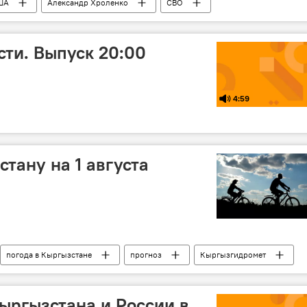
ША
Александр Хроленко
СВО
басса
Колумнисты
колумнистика
ти. Выпуск 20:00
4:59
тану на 1 августа
погода в Кыргызстане
прогноз
Кыргызгидромет
ыргызстана и России в