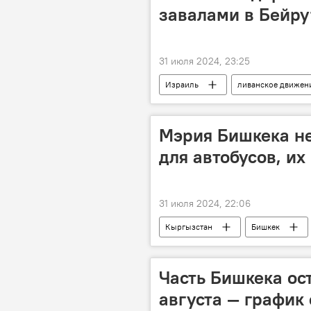
завалами в Бейру
31 июля 2024, 23:25
Израиль
ливанское движен
обнаружение
Ливан
Мэрия Бишкека не
для автобусов, их
31 июля 2024, 22:06
Кыргызстан
Бишкек
мэрия
Часть Бишкека ост
августа — график