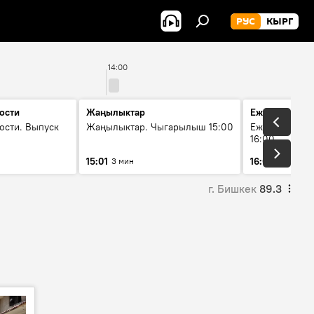
РУС
КЫРГ
14:00
ости
Жаңылыктар
Ежедневные 
ости. Выпуск
Жаңылыктар. Чыгарылыш 15:00
Ежедневные н
16:00
15:01
16:01
3 мин
3 мин
г. Бишкек
89.3