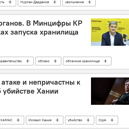
сть
Нурлан Дарданов
увольнение
органов. В Минцифры КР
ках запуска хранилища
правительство
облако
облачное хранилище
сервис
цифровизация
Кыргызстан
 атаке и непричастны к
б убийстве Хании
е ХАМАС
Исмаил Хания
убийство
США
ть
В мире