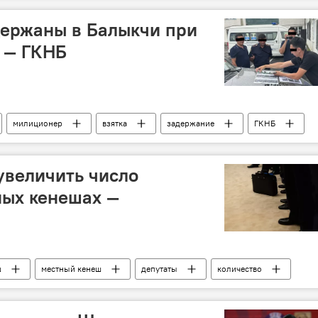
ержаны в Балыкчи при
 — ГКНБ
милиционер
взятка
задержание
ГКНБ
увеличить число
ных кенешах —
ш
местный кенеш
депутаты
количество
талиев