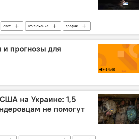
свет
отключение
график
их сетей
и и прогнозы для
54:40
США на Украине: 1,5
ндеровцам не помогут