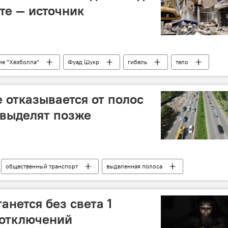
те — источник
ие "Хезболла"
Фуад Шукр
гибель
тело
Бейрут
 отказывается от полос
 выделят позже
общественный транспорт
выделенная полоса
анется без света 1
 отключений