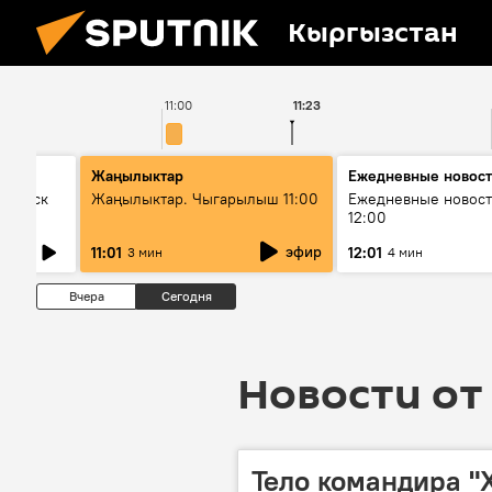
Кыргызстан
11:00
11:23
Жаңылыктар
Ежедневные новос
Выпуск
Жаңылыктар. Чыгарылыш 11:00
Ежедневные новост
12:00
эфир
11:01
12:01
3 мин
4 мин
Вчера
Сегодня
Новости от 
Тело командира "