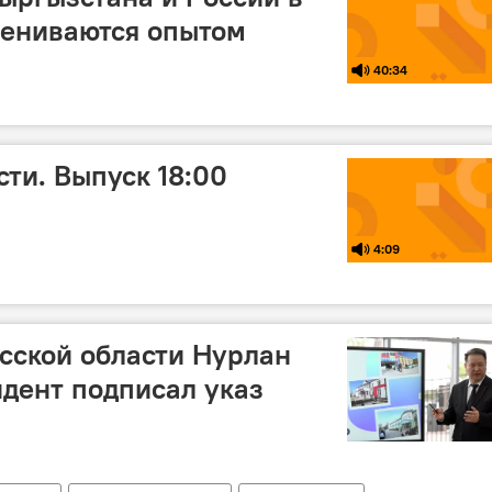
мениваются опытом
40:34
ти. Выпуск 18:00
4:09
асской области Нурлан
дент подписал указ