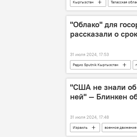
Кыргызстан
Таласская обла
Садыр Жапаров
"Облако" для гос
рассказали о сро
31 июля 2024, 17:53
Радио Sputnik Кыргызстан
информация
данные
"США не знали об
ней" — Блинкен о
31 июля 2024, 17:48
Израиль
военное движени
Энтони Блинкен
причастнос