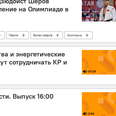
дзюдоист Шеров
ление на Олимпиаде в
Париж
Эрлан Шеров
проигрыш
ва и энергетические
дут сотрудничать КР и
37:29
ти. Выпуск 16:00
2:50