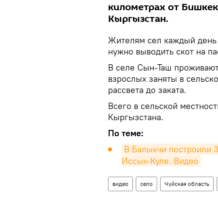
километрах от Бишкек
Кыргызстан.
Жителям сел каждый день п
нужно выводить скот на па
В селе Сын-Таш проживают
взрослых заняты в сельско
рассвета до заката.
Всего в сельской местнос
Кыргызстана.
По теме:
В Балыкчи построили 3
Иссык-Куле. Видео
видео
село
Чуйская область