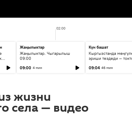
02:00
н
Жаңылыктар
Күн башат
е
Жаңылыктар. Чыгарылыш
Кыргызстанда мөңгүл
х
09:00
эриши тездеди — токт
мүмкүн эмеспи?
09:00
09:04
4 мин
46 мин
из жизни
о села — видео