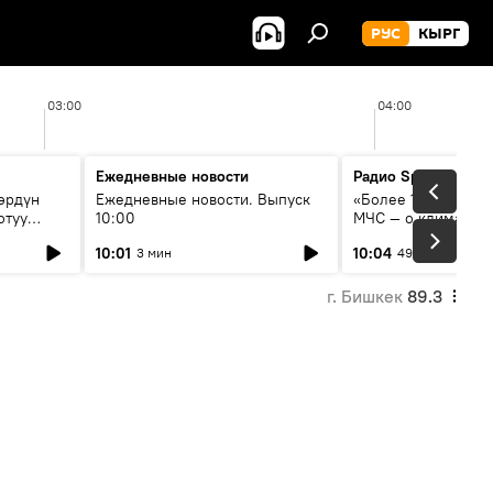
РУС
КЫРГ
03:00
04:00
Ежедневные новости
Радио Sputnik Кыр
өрдүн
Ежедневные новости. Выпуск
«Более 1200 сёл в 
отуу
10:00
МЧС — о климате, 
системе оповещен
10:01
10:04
3 мин
49 мин
населения
г. Бишкек
89.3