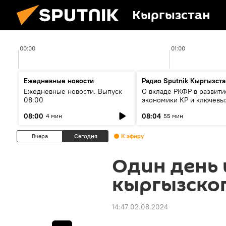
Кыргызстан
00:00
01:00
Ежедневные новости
Радио Sputnik Кыргызста
Ежедневные новости. Выпуск
О вкладе РКФР в развити
08:00
экономики КР и ключевы
секторах до 2030 года
08:00
08:04
4 мин
55 мин
Вчера
Сегодня
К эфиру
Один день 
кыргызског
14:47 02.08.2024