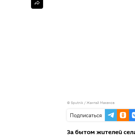
©
Sputnik
/ Жантай Макенов
Подписаться
За бытом жителей села