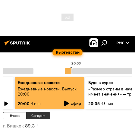
РУС
Кыргызстан
20:03
Ежедневные новости
Будь в курсе
к
Ежедневные новости. Выпуск
«Размер страны в наук
20:00
имеет значения» — три
эксперта о сотрудниче
эфир
20:00
20:05
4 мин
43 мин
России и Кыргызстана 
образовании и исследо
Вчера
Сегодня
г. Бишкек
89.3