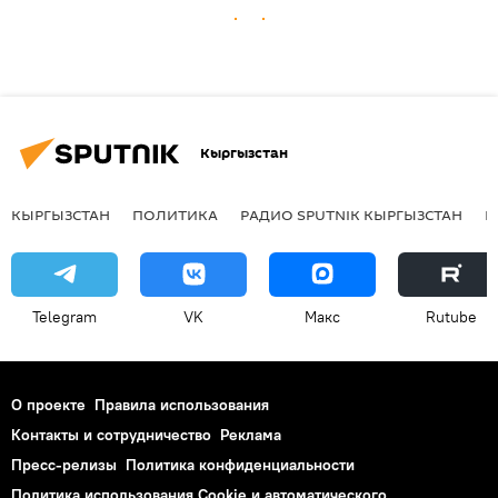
Кыргызстан
КЫРГЫЗСТАН
ПОЛИТИКА
РАДИО SPUTNIK КЫРГЫЗСТАН
Р
Telegram
VK
Макс
Rutube
О проекте
Правила использования
Контакты и сотрудничество
Реклама
Пресс-релизы
Политика конфиденциальности
Политика использования Cookie и автоматического